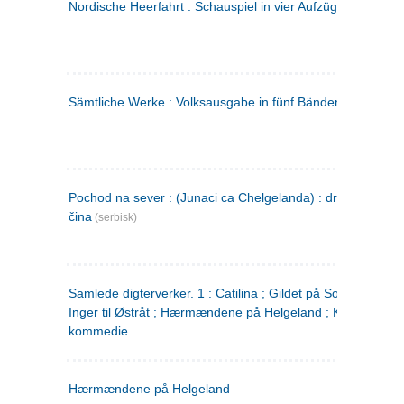
Nordische Heerfahrt : Schauspiel in vier Aufzügen
(tysk)
Sämtliche Werke : Volksausgabe in fünf Bänden
(tysk)
Pochod na sever : (Junaci ca Chelgelanda) : drama u četiri
čina
(serbisk)
Samlede digterverker. 1 : Catilina ; Gildet på Solhaug ; Fru
Inger til Østråt ; Hærmændene på Helgeland ; Kjærlighede
kommedie
Hærmændene på Helgeland