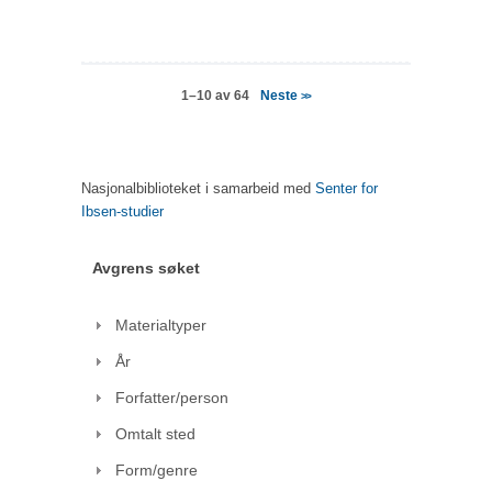
Neste
1–10 av 64
>>
Nasjonalbiblioteket i samarbeid med
Senter for
Ibsen-studier
Avgrens søket
Materialtyper
År
Forfatter/person
Omtalt sted
Form/genre