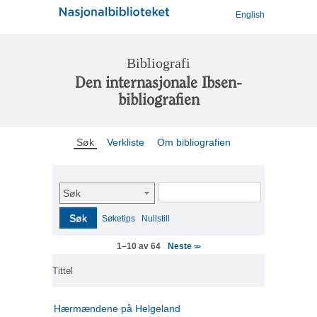
English
Bibliografi
Den internasjonale Ibsen-
bibliografien
Søk
Verkliste
Om bibliografien
Søk
Søk
Søketips
Nullstill
Neste
1–10 av 64
>>
Tittel
Hærmændene på Helgeland