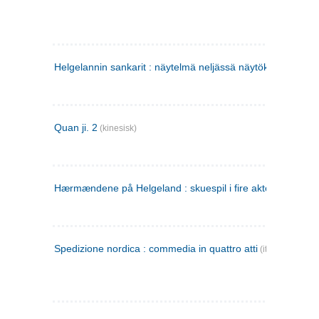
Helgelannin sankarit : näytelmä neljässä näytöksessä
(finsk
Quan ji. 2
(kinesisk)
Hærmændene på Helgeland : skuespil i fire akter
Spedizione nordica : commedia in quattro atti
(italiensk)