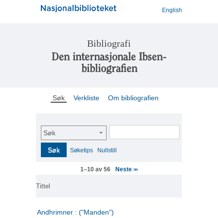
English
Bibliografi
Den internasjonale Ibsen-
bibliografien
Søk
Verkliste
Om bibliografien
Søk
Søk
Søketips
Nullstill
Neste
1–10 av 56
>>
Tittel
Andhrimner : ("Manden")