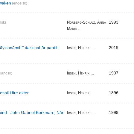
waken
(engelsk)
1993
Norberg-Schulz, Anna
lsk)
Maria ...
̄yishnāmihʹī dar chahār pardih
2019
Ibsen, Henrik ...
1907
Ibsen, Henrik ...
landsk)
pil i fire akter
1896
Ibsen, Henrik
bind : John Gabriel Borkman ; Når
1999
Ibsen, Henrik ...