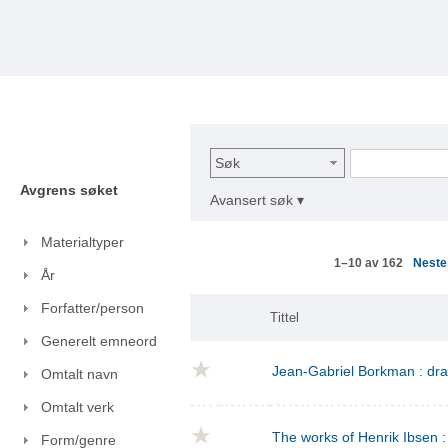
Søk
Avgrens søket
Avansert søk ▾
Materialtyper
Nest
1–10 av 162
År
Forfatter/person
Tittel
Generelt emneord
Jean-Gabriel Borkman : dr
Omtalt navn
Omtalt verk
The works of Henrik Ibsen : 
Form/genre