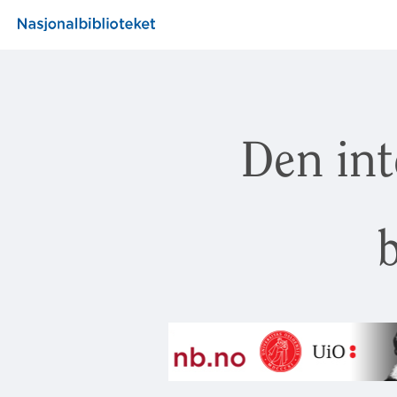
Den int
b