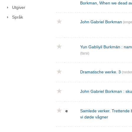
Borkman, When we dead a
Utgiver
Språk
John Gabriel Borkman
(enge
Yun Gabīiyil Burkmān : nama
(farsi)
Dramatische werke. 3
(neder
John Gabriel Borkman : skues
e
Samlede verker. Trettende 
vi døde vågner