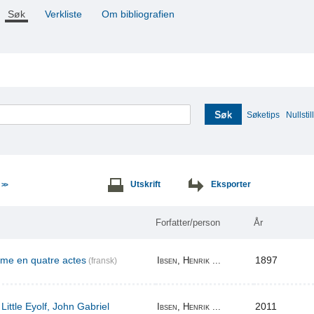
Søk
Verkliste
Om bibliografien
Søk
Søketips
Nullstill
e
Utskrift
Eksporter
>>
Forfatter/person
År
ame en quatre actes
1897
Ibsen, Henrik ...
(fransk)
Little Eyolf, John Gabriel
2011
Ibsen, Henrik ...