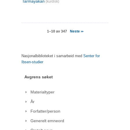
Tarmayakan
(kurdisk)
Neste
1–10 av 347
>>
Nasjonalbiblioteket i samarbeid med
Senter for
Ibsen-studier
Avgrens søket
Materialtyper
År
Forfatter/person
Generelt emneord