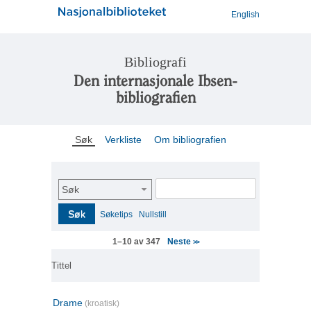
English
Bibliografi
Den internasjonale Ibsen-
bibliografien
Søk
Verkliste
Om bibliografien
Søk
Søk
Søketips
Nullstill
Neste
1–10 av 347
>>
Tittel
Drame
(kroatisk)