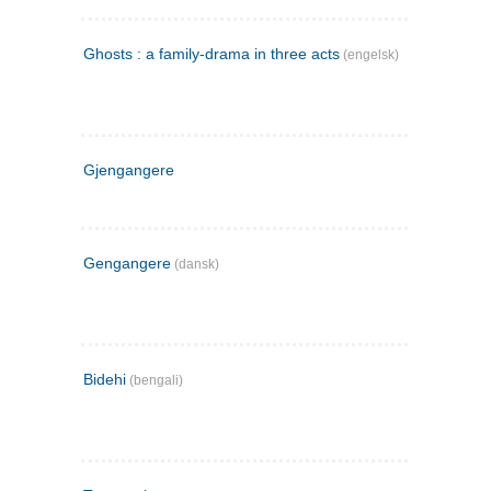
Ghosts : a family-drama in three acts
(engelsk)
Gjengangere
Gengangere
(dansk)
Bidehi
(bengali)