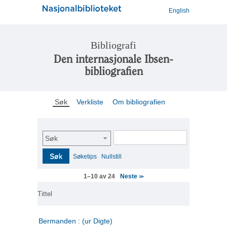
English
Bibliografi
Den internasjonale Ibsen-
bibliografien
Søk
Verkliste
Om bibliografien
Søk
Søk
Søketips
Nullstill
Neste
1–10 av 24
>>
Tittel
Bermanden : (ur Digte)