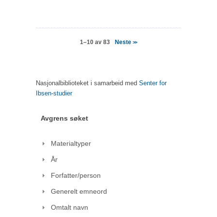
Neste
1–10 av 83
>>
Nasjonalbiblioteket i samarbeid med
Senter for
Ibsen-studier
Avgrens søket
Materialtyper
År
Forfatter/person
Generelt emneord
Omtalt navn