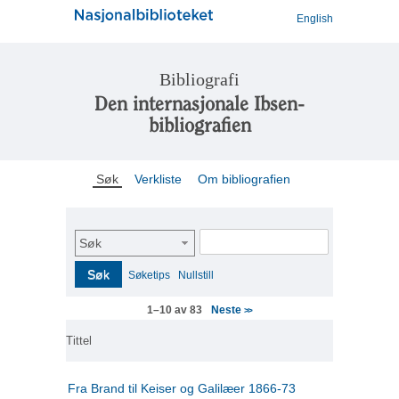
English
Bibliografi
Den internasjonale Ibsen-
bibliografien
Søk
Verkliste
Om bibliografien
Søk
Søk
Søketips
Nullstill
Neste
1–10 av 83
>>
Tittel
Fra Brand til Keiser og Galilæer 1866-73