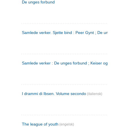
De unges forbund
Samlede verker. Sjette bind : Peer Gynt ; De unges Forbu
Samlede verker : De unges forbund ; Keiser og Galilæer. 3
I drammi di Ibsen. Volume secondo
(italiensk)
The league of youth
(engelsk)