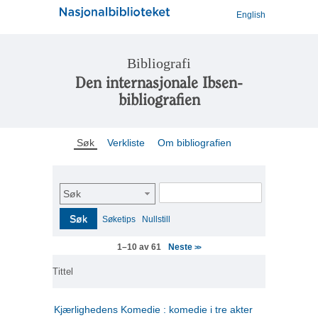
English
Bibliografi
Den internasjonale Ibsen-
bibliografien
Søk
Verkliste
Om bibliografien
Søk
Søk
Søketips
Nullstill
Neste
1–10 av 61
>>
Tittel
Kjærlighedens Komedie : komedie i tre akter