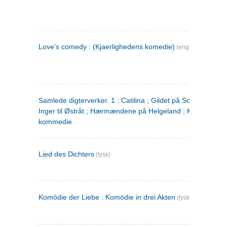
Love's comedy : (Kjaerlighedens komedie)
(engelsk)
Samlede digterverker. 1 : Catilina ; Gildet på Solhaug ; Fru
Inger til Østråt ; Hærmændene på Helgeland ; Kjærlighede
kommedie
Lied des Dichters
(tysk)
Komödie der Liebe : Komödie in drei Akten
(tysk)