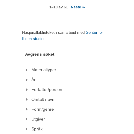
Neste
1–10 av 61
>>
Nasjonalbiblioteket i samarbeid med
Senter for
Ibsen-studier
Avgrens søket
Materialtyper
År
Forfatter/person
Omtalt navn
Form/genre
Utgiver
Språk