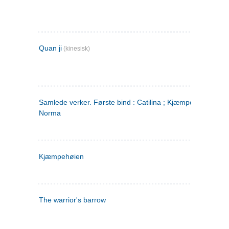
Quan ji
(kinesisk)
Samlede verker. Første bind : Catilina ; Kjæmpehøien ;
Norma
Kjæmpehøien
The warrior's barrow