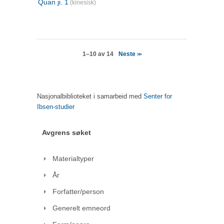
Quan ji. 1
(kinesisk)
Neste
1–10 av 14
>>
Nasjonalbiblioteket i samarbeid med
Senter for
Ibsen-studier
Avgrens søket
Materialtyper
År
Forfatter/person
Generelt emneord