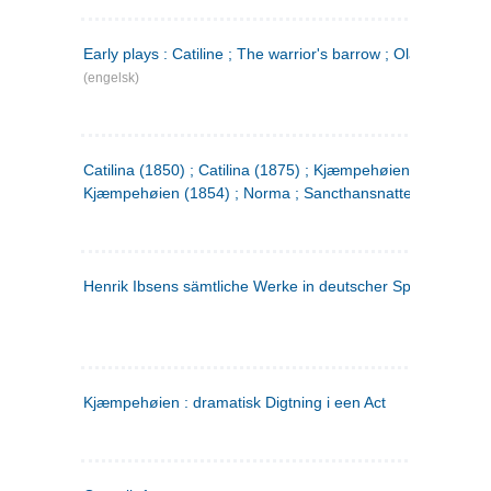
Early plays : Catiline ; The warrior's barrow ; Olaf Liljekran
(engelsk)
Catilina (1850) ; Catilina (1875) ; Kjæmpehøien (1850) ;
Kjæmpehøien (1854) ; Norma ; Sancthansnatten
Henrik Ibsens sämtliche Werke in deutscher Sprache. 2
(ty
Kjæmpehøien : dramatisk Digtning i een Act