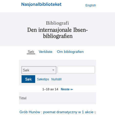
English
Bibliografi
Den internasjonale Ibsen-
bibliografien
Søk
Verkliste
Om bibliografien
Søk
Søk
Søketips
Nullstill
Neste
1–10 av 14
>>
Tittel
Grób Hunów : poemat dramatyczny w 1 akcie
(polsk)