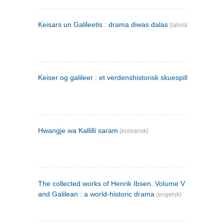
Keisars un Galileetis : drama diwas dalas
(latvisk)
Keiser og galileer : et verdenshistorisk skuespill (1873)
Hwangje wa Kallilli saram
(koreansk)
The collected works of Henrik Ibsen. Volume V : Emperor
and Galilean : a world-historic drama
(engelsk)