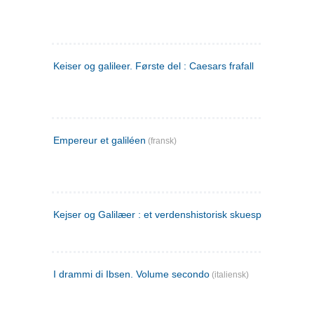
Keiser og galileer. Første del : Caesars frafall
Empereur et galiléen
(fransk)
Kejser og Galilæer : et verdenshistorisk skuespil
I drammi di Ibsen. Volume secondo
(italiensk)