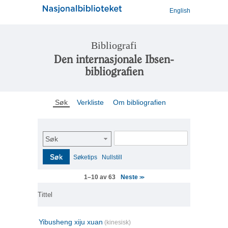
English
Bibliografi
Den internasjonale Ibsen-
bibliografien
Søk
Verkliste
Om bibliografien
Søk
Søk
Søketips
Nullstill
Neste
1–10 av 63
>>
Tittel
Yibusheng xiju xuan
(kinesisk)