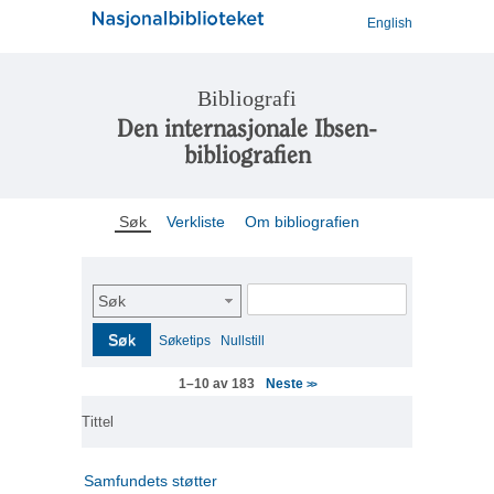
English
Bibliografi
Den internasjonale Ibsen-
bibliografien
Søk
Verkliste
Om bibliografien
Søk
Søk
Søketips
Nullstill
Neste
1–10 av 183
>>
Tittel
Samfundets støtter