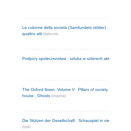
Le colonne della società (Samfundets stötter) : commedia 
quattro atti
(italiensk)
Podpory spoleczenstwa : sztuka w szterech aktach
(polsk)
The Oxford Ibsen. Volume V : Pillars of society ; A doll's
house ; Ghosts
(engelsk)
Die Stützen der Gesellschaft : Schauspiel in vier Aufzügen
(tysk)