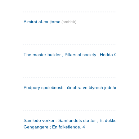
A mirat al-mujtama
(arabisk)
The master builder ; Pillars of society ; Hedda Gabler
Podpory společnosti : činohra ve čtyrech jednáních
(tsjekkis
Samlede verker : Samfundets støtter ; Et dukkehjem ;
Gengangere ; En folkefiende. 4