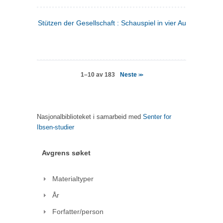
Stützen der Gesellschaft : Schauspiel in vier Aufzügen
(tysk
Neste
1–10 av 183
>>
Nasjonalbiblioteket i samarbeid med
Senter for
Ibsen-studier
Avgrens søket
Materialtyper
År
Forfatter/person