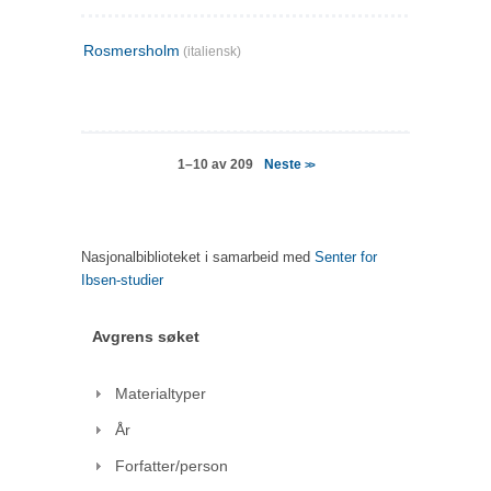
Rosmersholm
(italiensk)
Neste
1–10 av 209
>>
Nasjonalbiblioteket i samarbeid med
Senter for
Ibsen-studier
Avgrens søket
Materialtyper
År
Forfatter/person