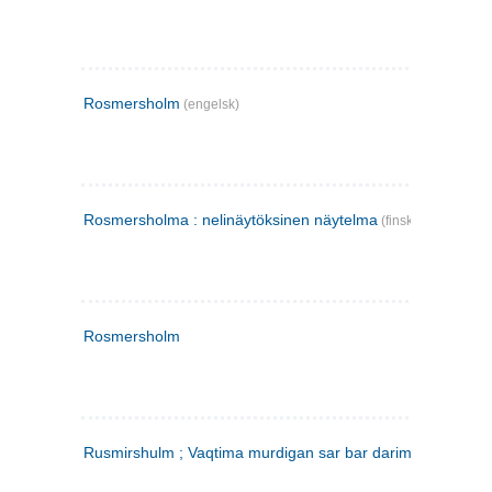
Rosmersholm
(engelsk)
Rosmersholma : nelinäytöksinen näytelma
(finsk)
Rosmersholm
Rusmirshulm ; Vaqtima murdigan sar bar darim
(farsi)