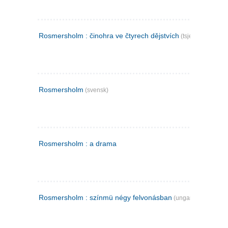
Rosmersholm : činohra ve čtyrech dějstvích
(tsjekkisk)
Rosmersholm
(svensk)
Rosmersholm : a drama
Rosmersholm : színmü négy felvonásban
(ungarsk)