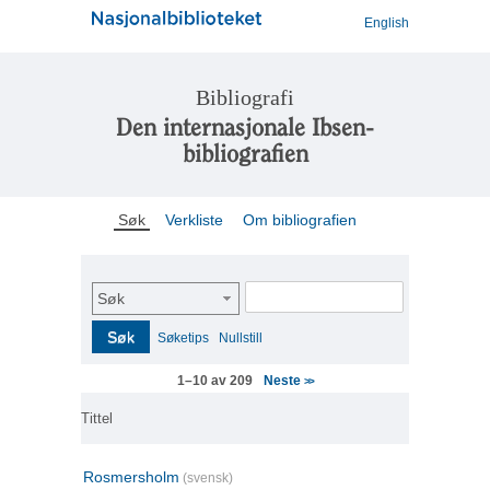
English
Bibliografi
Den internasjonale Ibsen-
bibliografien
Søk
Verkliste
Om bibliografien
Søk
Søk
Søketips
Nullstill
Neste
1–10 av 209
>>
Tittel
Rosmersholm
(svensk)