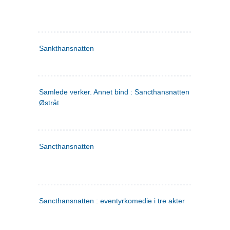
Sankthansnatten
Samlede verker. Annet bind : Sancthansnatten ; Fru Inger ti
Østråt
Sancthansnatten
Sancthansnatten : eventyrkomedie i tre akter