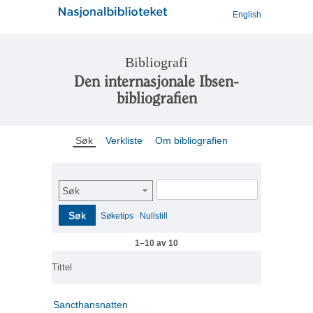
English
Bibliografi
Den internasjonale Ibsen-
bibliografien
Søk
Verkliste
Om bibliografien
Søk
Søk
Søketips
Nullstill
1–10 av 10
Tittel
Sancthansnatten