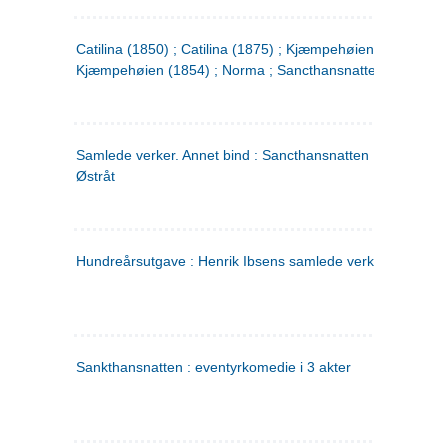
Catilina (1850) ; Catilina (1875) ; Kjæmpehøien (1850) ;
Kjæmpehøien (1854) ; Norma ; Sancthansnatten
Samlede verker. Annet bind : Sancthansnatten ; Fru Inger ti
Østråt
Hundreårsutgave : Henrik Ibsens samlede verker. 2
Sankthansnatten : eventyrkomedie i 3 akter