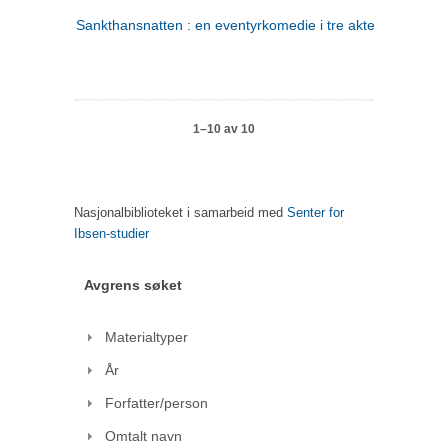
Sankthansnatten : en eventyrkomedie i tre akter
1–10 av 10
Nasjonalbiblioteket i samarbeid med
Senter for
Ibsen-studier
Avgrens søket
Materialtyper
År
Forfatter/person
Omtalt navn