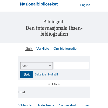
English
Bibliografi
Den internasjonale Ibsen-
bibliografien
Søk
Verkliste
Om bibliografien
Søk
Søk
Søketips
Nullstill
1–1 av 1
Tittel
Vildanden ; Hvide heste ; Rosmersholm ; Fruen fra havet