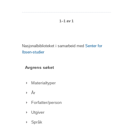
1–1 av 1
Nasjonalbiblioteket i samarbeid med
Senter for
Ibsen-studier
Avgrens søket
Materialtyper
År
Forfatter/person
Utgiver
Språk