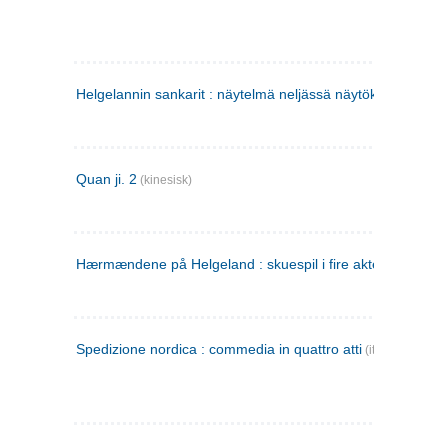
Helgelannin sankarit : näytelmä neljässä näytöksessä
(finsk
Quan ji. 2
(kinesisk)
Hærmændene på Helgeland : skuespil i fire akter
Spedizione nordica : commedia in quattro atti
(italiensk)