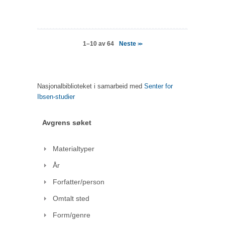
Neste
1–10 av 64
>>
Nasjonalbiblioteket i samarbeid med
Senter for
Ibsen-studier
Avgrens søket
Materialtyper
År
Forfatter/person
Omtalt sted
Form/genre