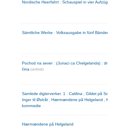
Nordische Heerfahrt : Schauspiel in vier Aufzügen
(tysk)
Sämtliche Werke : Volksausgabe in fünf Bänden
(tysk)
Pochod na sever : (Junaci ca Chelgelanda) : drama u četiri
čina
(serbisk)
Samlede digterverker. 1 : Catilina ; Gildet på Solhaug ; Fru
Inger til Østråt ; Hærmændene på Helgeland ; Kjærlighede
kommedie
Hærmændene på Helgeland