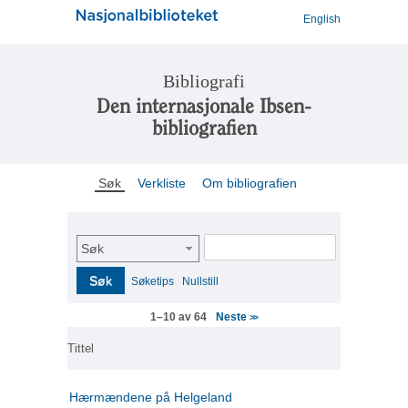
English
Bibliografi
Den internasjonale Ibsen-
bibliografien
Søk
Verkliste
Om bibliografien
Søk
Søk
Søketips
Nullstill
Neste
1–10 av 64
>>
Tittel
Hærmændene på Helgeland