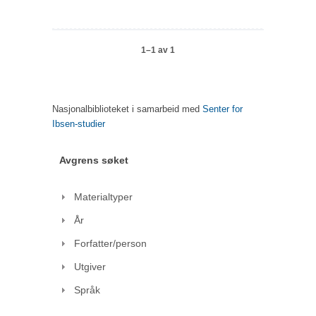
1–1 av 1
Nasjonalbiblioteket i samarbeid med
Senter for
Ibsen-studier
Avgrens søket
Materialtyper
År
Forfatter/person
Utgiver
Språk