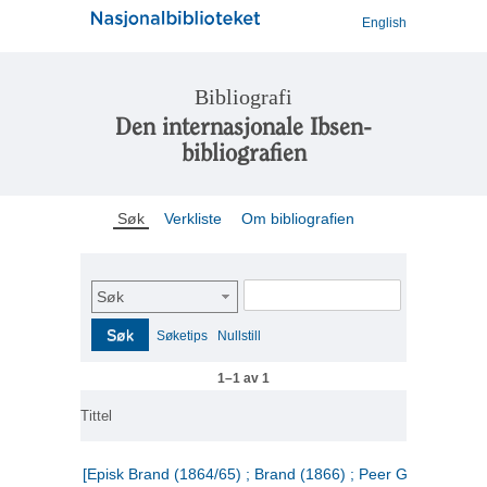
English
Bibliografi
Den internasjonale Ibsen-
bibliografien
Søk
Verkliste
Om bibliografien
Søk
Søk
Søketips
Nullstill
1–1 av 1
Tittel
[Episk Brand (1864/65) ; Brand (1866) ; Peer Gynt (1867)]