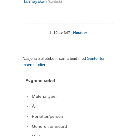
Tarmayakan
(kurdisk)
Neste
1–10 av 347
>>
Nasjonalbiblioteket i samarbeid med
Senter for
Ibsen-studier
Avgrens søket
Materialtyper
År
Forfatter/person
Generelt emneord