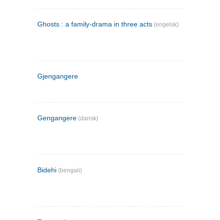
Ghosts : a family-drama in three acts
(engelsk)
Gjengangere
Gengangere
(dansk)
Bidehi
(bengali)