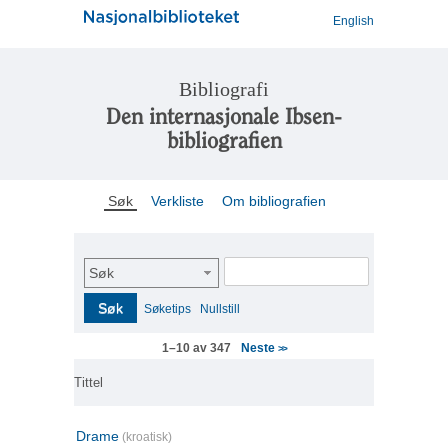
English
Bibliografi
Den internasjonale Ibsen-
bibliografien
Søk
Verkliste
Om bibliografien
Søk
Søk
Søketips
Nullstill
Neste
1–10 av 347
>>
Tittel
Drame
(kroatisk)