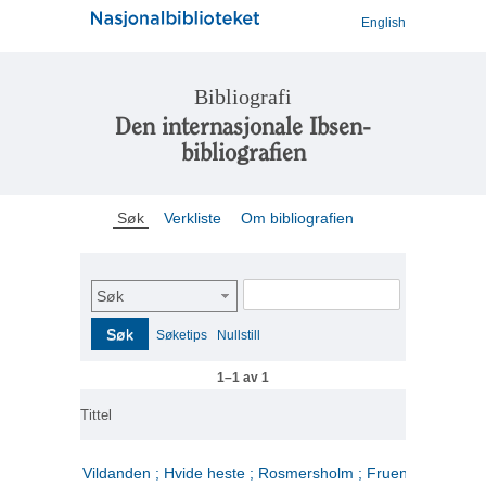
English
Bibliografi
Den internasjonale Ibsen-
bibliografien
Søk
Verkliste
Om bibliografien
Søk
Søk
Søketips
Nullstill
1–1 av 1
Tittel
Vildanden ; Hvide heste ; Rosmersholm ; Fruen fra havet