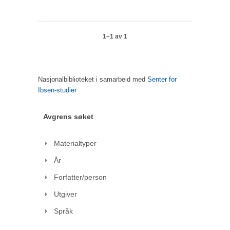
1–1 av 1
Nasjonalbiblioteket i samarbeid med
Senter for
Ibsen-studier
Avgrens søket
Materialtyper
År
Forfatter/person
Utgiver
Språk