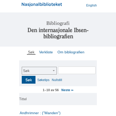
English
Bibliografi
Den internasjonale Ibsen-
bibliografien
Søk
Verkliste
Om bibliografien
Søk
Søk
Søketips
Nullstill
Neste
1–10 av 56
>>
Tittel
Andhrimner : ("Manden")