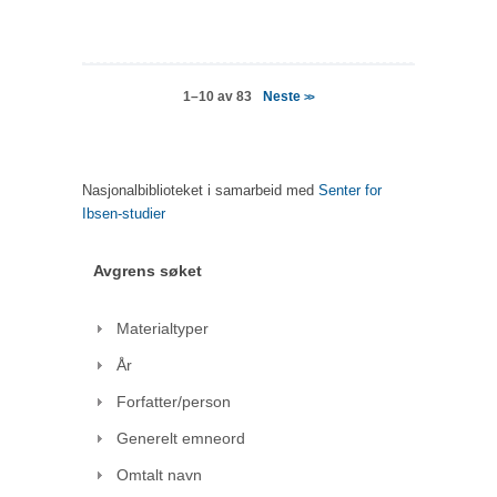
Neste
1–10 av 83
>>
Nasjonalbiblioteket i samarbeid med
Senter for
Ibsen-studier
Avgrens søket
Materialtyper
År
Forfatter/person
Generelt emneord
Omtalt navn