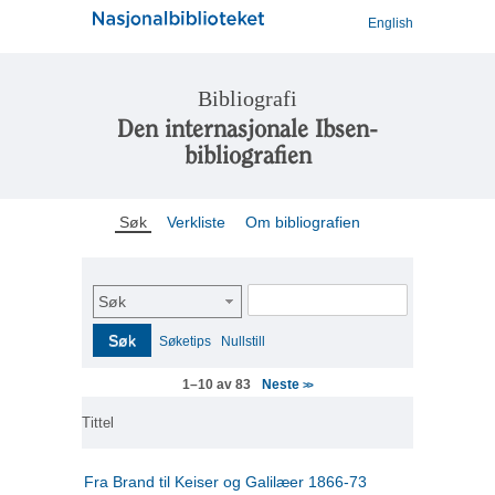
English
Bibliografi
Den internasjonale Ibsen-
bibliografien
Søk
Verkliste
Om bibliografien
Søk
Søk
Søketips
Nullstill
Neste
1–10 av 83
>>
Tittel
Fra Brand til Keiser og Galilæer 1866-73