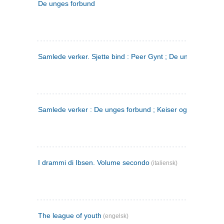
De unges forbund
Samlede verker. Sjette bind : Peer Gynt ; De unges Forbu
Samlede verker : De unges forbund ; Keiser og Galilæer. 3
I drammi di Ibsen. Volume secondo
(italiensk)
The league of youth
(engelsk)