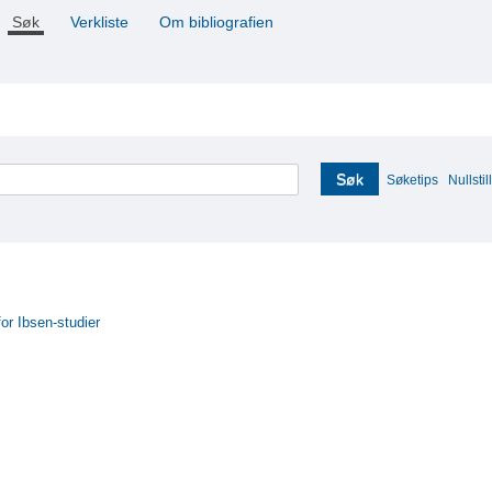
Søk
Verkliste
Om bibliografien
Søk
Søketips
Nullstill
for Ibsen-studier