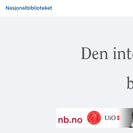
Den int
b