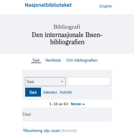
English
Bibliografi
Den internasjonale Ibsen-
bibliografien
Søk
Verkliste
Om bibliografien
Søk
Søk
Søketips
Nullstill
Neste
1–10 av 63
>>
Tittel
Yibusheng xiju xuan
(kinesisk)