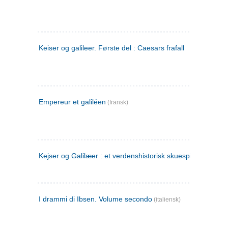
Keiser og galileer. Første del : Caesars frafall
Empereur et galiléen
(fransk)
Kejser og Galilæer : et verdenshistorisk skuespil
I drammi di Ibsen. Volume secondo
(italiensk)