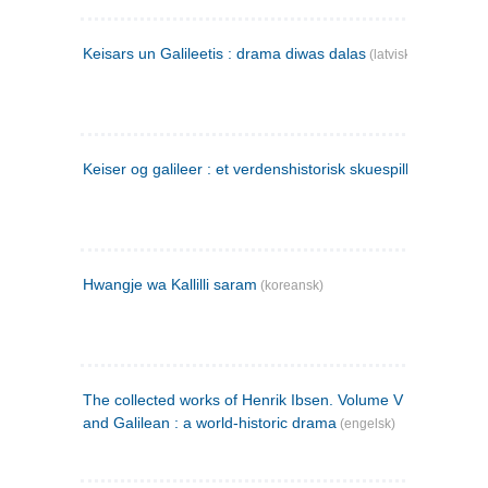
Keisars un Galileetis : drama diwas dalas
(latvisk)
Keiser og galileer : et verdenshistorisk skuespill (1873)
Hwangje wa Kallilli saram
(koreansk)
The collected works of Henrik Ibsen. Volume V : Emperor
and Galilean : a world-historic drama
(engelsk)