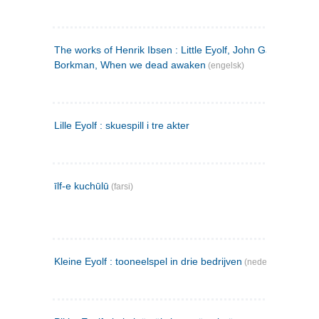
The works of Henrik Ibsen : Little Eyolf, John Gabriel
Borkman, When we dead awaken
(engelsk)
Lille Eyolf : skuespill i tre akter
īlf-e kuchūlū
(farsi)
Kleine Eyolf : tooneelspel in drie bedrijven
(nederlandsk)