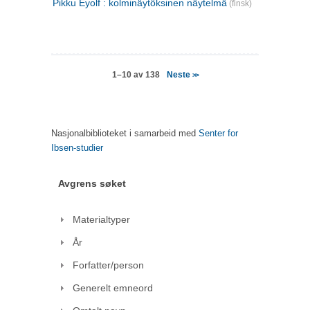
Pikku Eyolf : kolminäytöksinen näytelmä
(finsk)
Neste
1–10 av 138
>>
Nasjonalbiblioteket i samarbeid med
Senter for
Ibsen-studier
Avgrens søket
Materialtyper
År
Forfatter/person
Generelt emneord