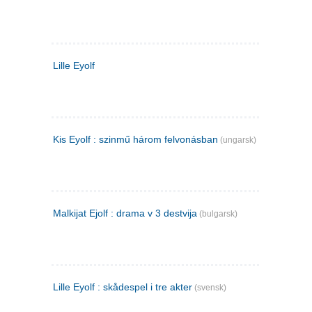
Lille Eyolf
Kis Eyolf : szinmű három felvonásban
(ungarsk)
Malkijat Ejolf : drama v 3 destvija
(bulgarsk)
Lille Eyolf : skådespel i tre akter
(svensk)