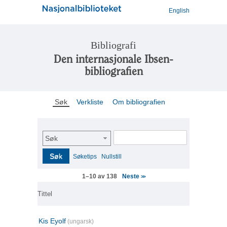
English
Bibliografi
Den internasjonale Ibsen-
bibliografien
Søk
Verkliste
Om bibliografien
Søk
Søk
Søketips
Nullstill
Neste
1–10 av 138
>>
Tittel
Kis Eyolf
(ungarsk)