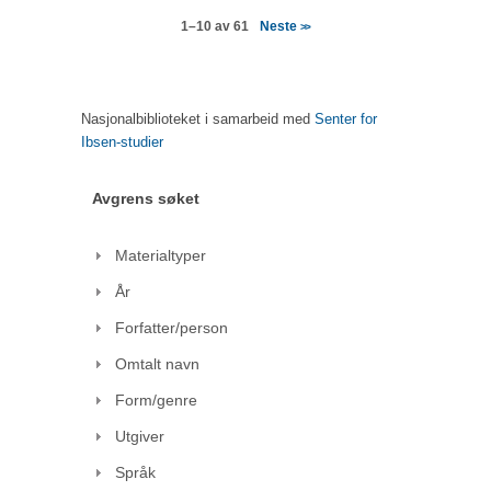
Neste
1–10 av 61
>>
Nasjonalbiblioteket i samarbeid med
Senter for
Ibsen-studier
Avgrens søket
Materialtyper
År
Forfatter/person
Omtalt navn
Form/genre
Utgiver
Språk