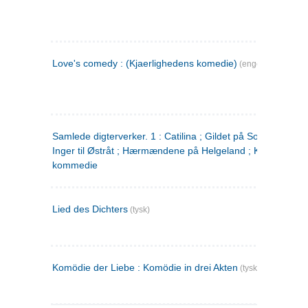
Love's comedy : (Kjaerlighedens komedie)
(engelsk)
Samlede digterverker. 1 : Catilina ; Gildet på Solhaug ; Fru
Inger til Østråt ; Hærmændene på Helgeland ; Kjærlighede
kommedie
Lied des Dichters
(tysk)
Komödie der Liebe : Komödie in drei Akten
(tysk)