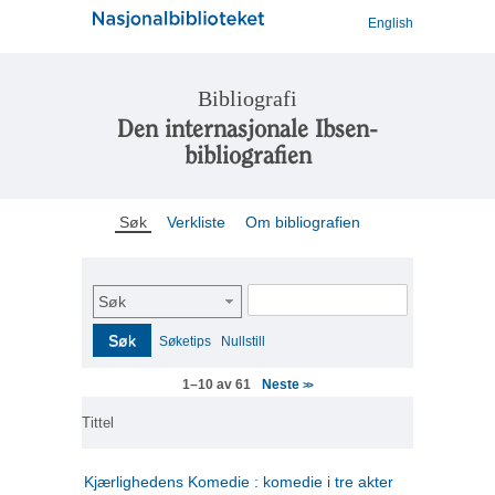
English
Bibliografi
Den internasjonale Ibsen-
bibliografien
Søk
Verkliste
Om bibliografien
Søk
Søk
Søketips
Nullstill
Neste
1–10 av 61
>>
Tittel
Kjærlighedens Komedie : komedie i tre akter