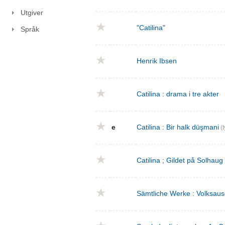
Utgiver
"Catilina"
Språk
Henrik Ibsen
Catilina : drama i tre akter
e
Catilina : Bir halk düşmani
(t
Catilina ; Gildet på Solhaug
Sämtliche Werke : Volksaus