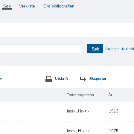
Søk
Verkliste
Om bibliografien
Søk
Søketips
Nullstill
Utskrift
Eksporter
>>
Forfatter/person
År
1913
Ibsen, Henrik
1975
Ibsen, Henrik ...