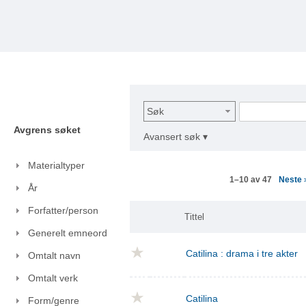
Søk
Avgrens søket
Avansert søk ▾
Materialtyper
Neste
1–10 av 47
År
Forfatter/person
Tittel
Generelt emneord
Catilina : drama i tre akter
Omtalt navn
Omtalt verk
Catilina
Form/genre