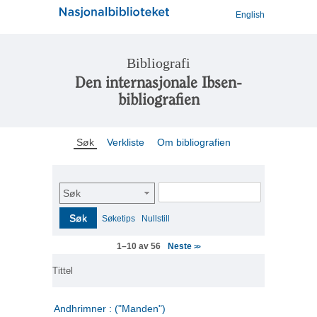
English
Bibliografi
Den internasjonale Ibsen-
bibliografien
Søk
Verkliste
Om bibliografien
Søk
Søk
Søketips
Nullstill
Neste
1–10 av 56
>>
Tittel
Andhrimner : ("Manden")