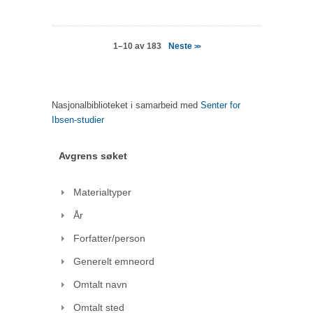
Neste
1–10 av 183
>>
Nasjonalbiblioteket i samarbeid med
Senter for
Ibsen-studier
Avgrens søket
Materialtyper
År
Forfatter/person
Generelt emneord
Omtalt navn
Omtalt sted