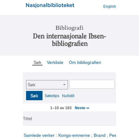
English
Bibliografi
Den internasjonale Ibsen-
bibliografien
Søk
Verkliste
Om bibliografien
Søk
Søk
Søketips
Nullstill
Neste
1–10 av 183
>>
Tittel
Samlede verker : Kongs-emnerne ; Brand ; Peer Gynt. 2