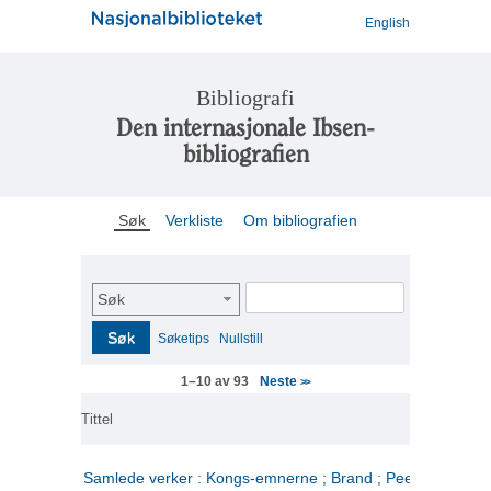
English
Bibliografi
Den internasjonale Ibsen-
bibliografien
Søk
Verkliste
Om bibliografien
Søk
Søk
Søketips
Nullstill
Neste
1–10 av 93
>>
Tittel
Samlede verker : Kongs-emnerne ; Brand ; Peer Gynt. 2