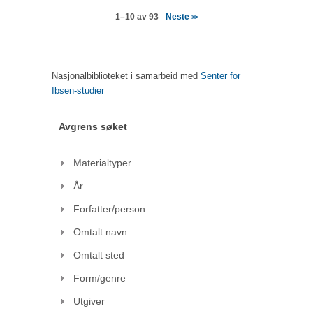
Neste
1–10 av 93
>>
Nasjonalbiblioteket i samarbeid med
Senter for
Ibsen-studier
Avgrens søket
Materialtyper
År
Forfatter/person
Omtalt navn
Omtalt sted
Form/genre
Utgiver