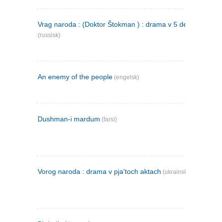
Vrag naroda : (Doktor Štokman ) : drama v 5 dejstvijach
(russisk)
An enemy of the people
(engelsk)
Dushman-i mardum
(farsi)
Vorog naroda : drama v pja'toch aktach
(ukrainsk)