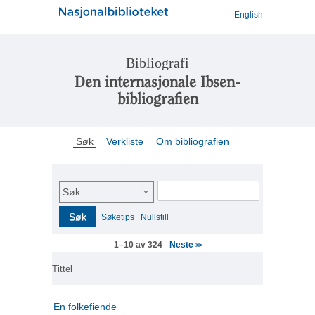
English
Bibliografi
Den internasjonale Ibsen-
bibliografien
Søk
Verkliste
Om bibliografien
Søk
Søk
Søketips
Nullstill
Neste
1–10 av 324
>>
Tittel
En folkefiende