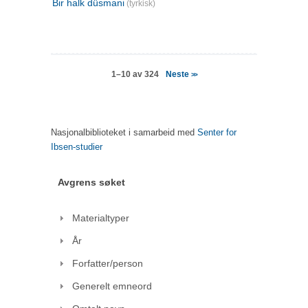
Bir halk düsmani
(tyrkisk)
Neste
1–10 av 324
>>
Nasjonalbiblioteket i samarbeid med
Senter for
Ibsen-studier
Avgrens søket
Materialtyper
År
Forfatter/person
Generelt emneord