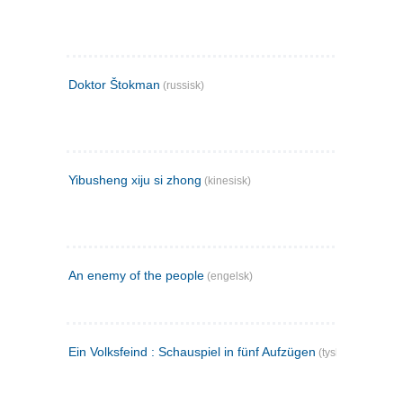
Doktor Štokman
(russisk)
Yibusheng xiju si zhong
(kinesisk)
An enemy of the people
(engelsk)
Ein Volksfeind : Schauspiel in fünf Aufzügen
(tysk)