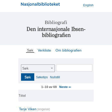
English
Bibliografi
Den internasjonale Ibsen-
bibliografien
Søk
Verkliste
Om bibliografien
Søk
Søk
Søketips
Nullstill
Neste
1–10 av 69
>>
Tittel
Terje Viken
(engelsk)