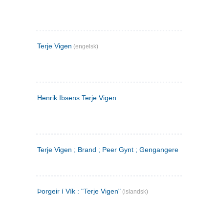
Terje Vigen
(engelsk)
Henrik Ibsens Terje Vigen
Terje Vigen ; Brand ; Peer Gynt ; Gengangere
Þorgeir í Vík : "Terje Vigen"
(islandsk)