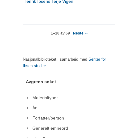
Henrik Ibsens Terje Vigen
Neste
1–10 av 69
>>
Nasjonalbiblioteket i samarbeid med
Senter for
Ibsen-studier
Avgrens søket
Materialtyper
År
Forfatter/person
Generelt emneord