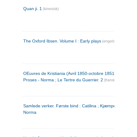
Quan ji. 1
(kinesisk)
The Oxford Ibsen. Volume I : Early plays
(engelsk)
OEuvres de Kristiania (Avril 1850-octobre 1851) : Poèmes 
Proses - Norma ; Le Tertre du Guerrier. 2
(fransk)
Samlede verker. Første bind : Catilina ; Kjæmpehøien ;
Norma