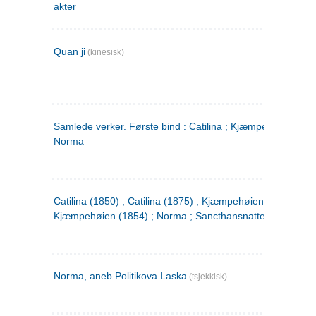
akter
Quan ji
(kinesisk)
Samlede verker. Første bind : Catilina ; Kjæmpehøien ;
Norma
Catilina (1850) ; Catilina (1875) ; Kjæmpehøien (1850) ;
Kjæmpehøien (1854) ; Norma ; Sancthansnatten
Norma, aneb Politikova Laska
(tsjekkisk)