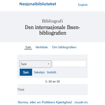
English
Bibliografi
Den internasjonale Ibsen-
bibliografien
Søk
Verkliste
Om bibliografien
Søk
Søk
Søketips
Nullstill
1–10 av 10
Tittel
Norma, eller en Politikers Kjærlighed : musik-tragedie i tre