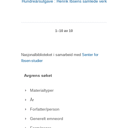
Hundreårsutgave : Henrik Ibsens samlede verker. 1
1–10 av 10
Nasjonalbiblioteket i samarbeid med
Senter for
Ibsen-studier
Avgrens søket
Materialtyper
År
Forfatter/person
Generelt emneord