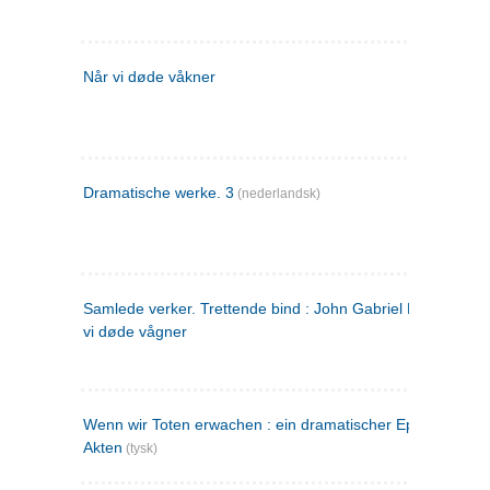
Når vi døde våkner
Dramatische werke. 3
(nederlandsk)
Samlede verker. Trettende bind : John Gabriel Borkman ; 
vi døde vågner
Wenn wir Toten erwachen : ein dramatischer Epilog in drei
Akten
(tysk)