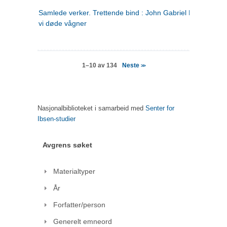
Samlede verker. Trettende bind : John Gabriel Borkman ; 
vi døde vågner
Neste
1–10 av 134
>>
Nasjonalbiblioteket i samarbeid med
Senter for
Ibsen-studier
Avgrens søket
Materialtyper
År
Forfatter/person
Generelt emneord