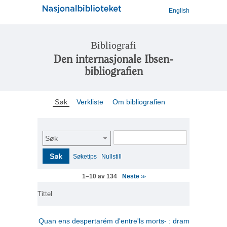
English
Bibliografi
Den internasjonale Ibsen-
bibliografien
Søk
Verkliste
Om bibliografien
Søk
Søk
Søketips
Nullstill
Neste
1–10 av 134
>>
Tittel
Quan ens despertarém d'entre'ls morts- : drama en tres