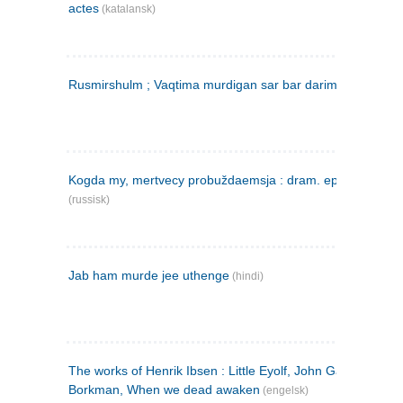
actes
(katalansk)
Rusmirshulm ; Vaqtima murdigan sar bar darim
(farsi)
Kogda my, mertvecy probuždaemsja : dram. epilog v 3 d
(russisk)
Jab ham murde jee uthenge
(hindi)
The works of Henrik Ibsen : Little Eyolf, John Gabriel
Borkman, When we dead awaken
(engelsk)