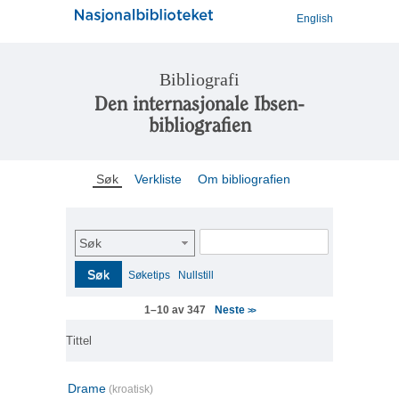
English
Bibliografi
Den internasjonale Ibsen-
bibliografien
Søk
Verkliste
Om bibliografien
Søk
Søk
Søketips
Nullstill
Neste
1–10 av 347
>>
Tittel
Drame
(kroatisk)