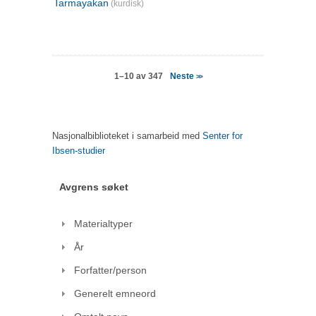
Tarmayakan
(kurdisk)
Neste
1–10 av 347
>>
Nasjonalbiblioteket i samarbeid med
Senter for
Ibsen-studier
Avgrens søket
Materialtyper
År
Forfatter/person
Generelt emneord