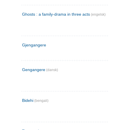
Ghosts : a family-drama in three acts
(engelsk)
Gjengangere
Gengangere
(dansk)
Bidehi
(bengali)