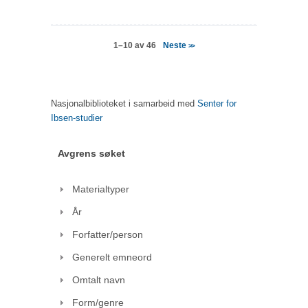
Neste
1–10 av 46
>>
Nasjonalbiblioteket i samarbeid med
Senter for
Ibsen-studier
Avgrens søket
Materialtyper
År
Forfatter/person
Generelt emneord
Omtalt navn
Form/genre