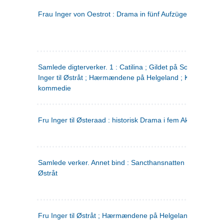
Frau Inger von Oestrot : Drama in fünf Aufzügen
(tysk)
Samlede digterverker. 1 : Catilina ; Gildet på Solhaug ; Fru
Inger til Østråt ; Hærmændene på Helgeland ; Kjærlighede
kommedie
Fru Inger til Østeraad : historisk Drama i fem Akter
Samlede verker. Annet bind : Sancthansnatten ; Fru Inger ti
Østråt
Fru Inger til Østråt ; Hærmændene på Helgeland