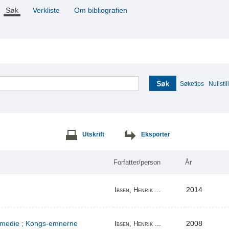
Søk
Verkliste
Om bibliografien
Søk
Søketips
Nullstill
Utskrift
Eksporter
Forfatter/person
År
2014
Ibsen, Henrik ...
komedie ; Kongs-emnerne
2008
Ibsen, Henrik ...