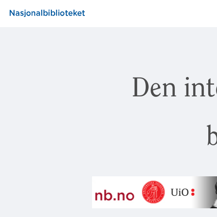
Den int
b