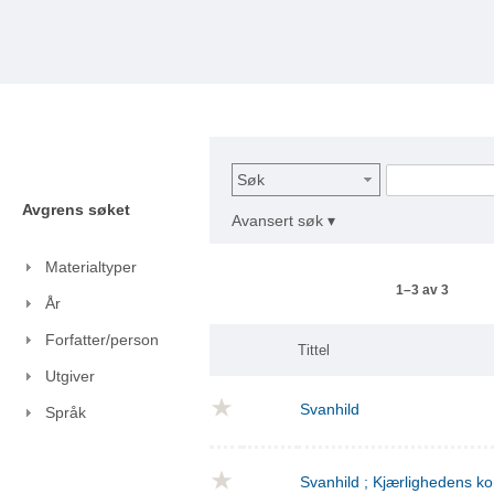
Søk
Avgrens søket
Avansert søk ▾
Materialtyper
1–3 av 3
År
Forfatter/person
Tittel
Utgiver
Svanhild
Språk
Svanhild ; Kjærlighedens 