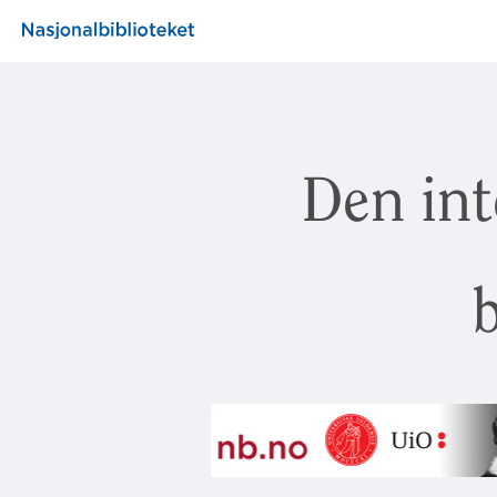
Den int
b