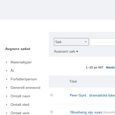
Søk
Avgrens søket
Avansert søk ▾
Materialtyper
Nest
1–10 av 447
År
Forfatter/person
Tittel
Generelt emneord
Peer Gynt : dramatická báse
Omtalt navn
Omtalt sted
Yibusheng xiju xuan
(kinesisk
Omtalt verk