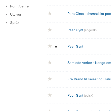
Form/genre
Pers Gints : dramatiska po
Utgiver
Språk
Peer Gynt
(engelsk)
e
Peer Gynt
Samlede verker : Kongs-emn
Fra Brand til Keiser og Gal
Peer Gynt
(polsk)