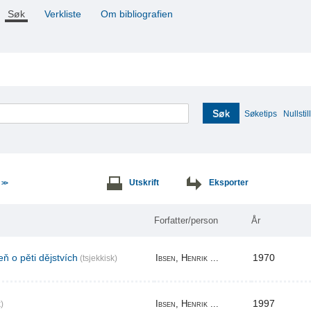
Søk
Verkliste
Om bibliografien
Søk
Søketips
Nullstill
e
Utskrift
Eksporter
>>
Forfatter/person
År
ň o pěti dějstvích
1970
Ibsen, Henrik ...
(tsjekkisk)
1997
Ibsen, Henrik ...
)