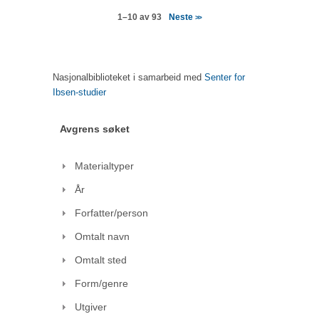
Neste
1–10 av 93
>>
Nasjonalbiblioteket i samarbeid med
Senter for
Ibsen-studier
Avgrens søket
Materialtyper
År
Forfatter/person
Omtalt navn
Omtalt sted
Form/genre
Utgiver