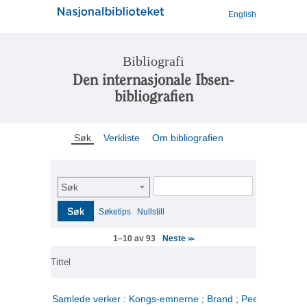
English
Bibliografi
Den internasjonale Ibsen-
bibliografien
Søk
Verkliste
Om bibliografien
Søk
Søk
Søketips
Nullstill
Neste
1–10 av 93
>>
Tittel
Samlede verker : Kongs-emnerne ; Brand ; Peer Gynt. 2