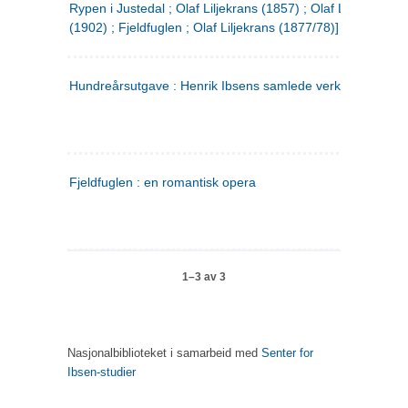
Rypen i Justedal ; Olaf Liljekrans (1857) ; Olaf Liljekrans
(1902) ; Fjeldfuglen ; Olaf Liljekrans (1877/78)]
Hundreårsutgave : Henrik Ibsens samlede verker. 3
Fjeldfuglen : en romantisk opera
1–3 av 3
Nasjonalbiblioteket i samarbeid med
Senter for
Ibsen-studier