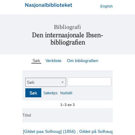
English
Bibliografi
Den internasjonale Ibsen-
bibliografien
Søk
Verkliste
Om bibliografien
Søk
Søk
Søketips
Nullstill
1–3 av 3
Tittel
[Gildet paa Solhoug] (1856) ; Gildet på Solhaug (1883) ;