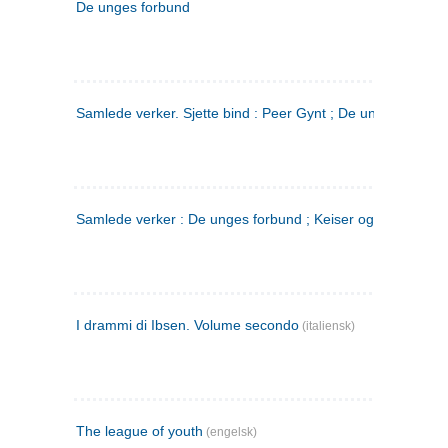
De unges forbund
Samlede verker. Sjette bind : Peer Gynt ; De unges Forbu
Samlede verker : De unges forbund ; Keiser og Galilæer. 3
I drammi di Ibsen. Volume secondo
(italiensk)
The league of youth
(engelsk)