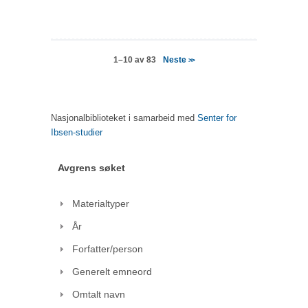
Neste
1–10 av 83
>>
Nasjonalbiblioteket i samarbeid med
Senter for
Ibsen-studier
Avgrens søket
Materialtyper
År
Forfatter/person
Generelt emneord
Omtalt navn