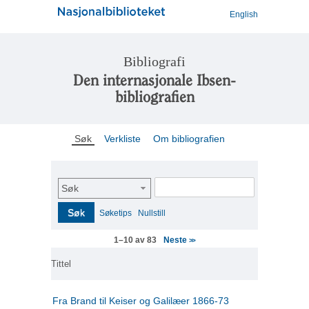
English
Bibliografi
Den internasjonale Ibsen-
bibliografien
Søk
Verkliste
Om bibliografien
Søk
Søk
Søketips
Nullstill
Neste
1–10 av 83
>>
Tittel
Fra Brand til Keiser og Galilæer 1866-73