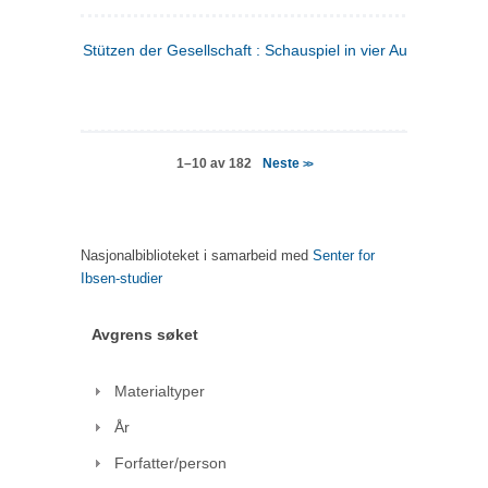
Stützen der Gesellschaft : Schauspiel in vier Aufzügen
(tysk
Neste
1–10 av 182
>>
Nasjonalbiblioteket i samarbeid med
Senter for
Ibsen-studier
Avgrens søket
Materialtyper
År
Forfatter/person