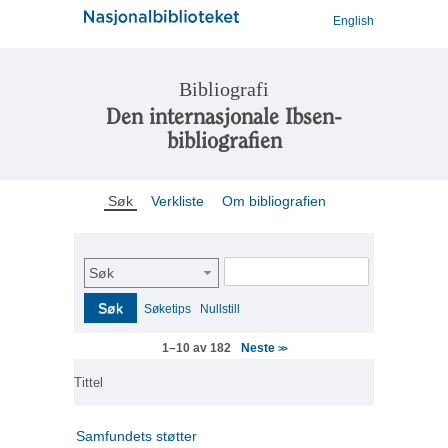
English
Bibliografi
Den internasjonale Ibsen-
bibliografien
Søk
Verkliste
Om bibliografien
Søk
Søk
Søketips
Nullstill
Neste
1–10 av 182
>>
Tittel
Samfundets støtter