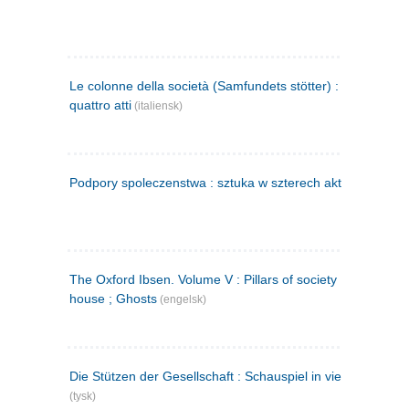
Le colonne della società (Samfundets stötter) : commedia 
quattro atti
(italiensk)
Podpory spoleczenstwa : sztuka w szterech aktach
(polsk)
The Oxford Ibsen. Volume V : Pillars of society ; A doll's
house ; Ghosts
(engelsk)
Die Stützen der Gesellschaft : Schauspiel in vier Aufzügen
(tysk)