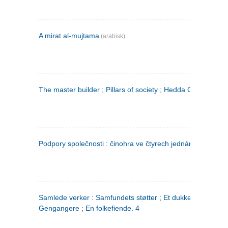
A mirat al-mujtama
(arabisk)
The master builder ; Pillars of society ; Hedda Gabler
Podpory společnosti : činohra ve čtyrech jednáních
(tsjekkis
Samlede verker : Samfundets støtter ; Et dukkehjem ;
Gengangere ; En folkefiende. 4