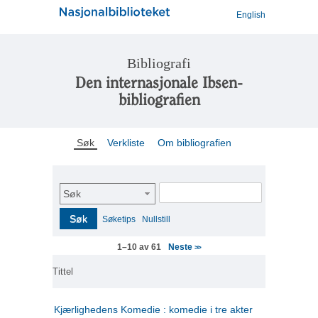
English
Bibliografi
Den internasjonale Ibsen-
bibliografien
Søk
Verkliste
Om bibliografien
Søk
Søk
Søketips
Nullstill
Neste
1–10 av 61
>>
Tittel
Kjærlighedens Komedie : komedie i tre akter