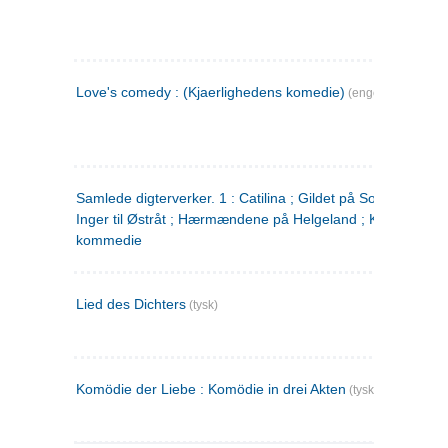
Love's comedy : (Kjaerlighedens komedie)
(engelsk)
Samlede digterverker. 1 : Catilina ; Gildet på Solhaug ; Fru
Inger til Østråt ; Hærmændene på Helgeland ; Kjærlighede
kommedie
Lied des Dichters
(tysk)
Komödie der Liebe : Komödie in drei Akten
(tysk)