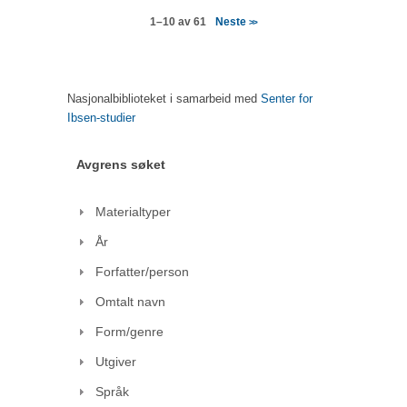
Neste
1–10 av 61
>>
Nasjonalbiblioteket i samarbeid med
Senter for
Ibsen-studier
Avgrens søket
Materialtyper
År
Forfatter/person
Omtalt navn
Form/genre
Utgiver
Språk