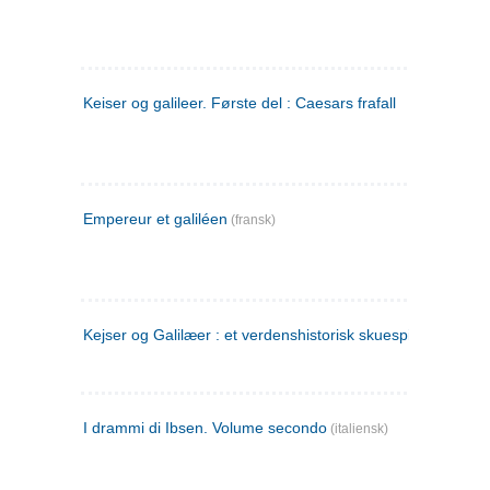
Keiser og galileer. Første del : Caesars frafall
Empereur et galiléen
(fransk)
Kejser og Galilæer : et verdenshistorisk skuespil
I drammi di Ibsen. Volume secondo
(italiensk)