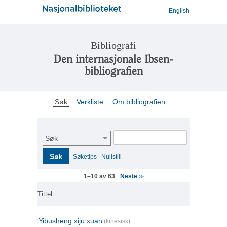
English
Bibliografi
Den internasjonale Ibsen-
bibliografien
Søk
Verkliste
Om bibliografien
Søk
Søk
Søketips
Nullstill
Neste
1–10 av 63
>>
Tittel
Yibusheng xiju xuan
(kinesisk)