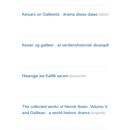
Keisars un Galileetis : drama diwas dalas
(latvisk)
Keiser og galileer : et verdenshistorisk skuespill (1873)
Hwangje wa Kallilli saram
(koreansk)
The collected works of Henrik Ibsen. Volume V : Emperor
and Galilean : a world-historic drama
(engelsk)