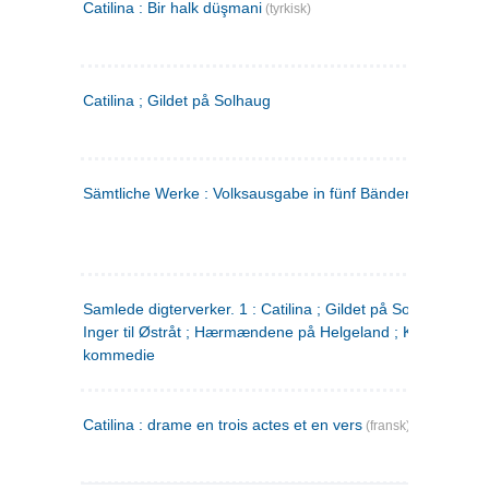
Catilina : Bir halk düşmani
(tyrkisk)
Catilina ; Gildet på Solhaug
Sämtliche Werke : Volksausgabe in fünf Bänden
(tysk)
Samlede digterverker. 1 : Catilina ; Gildet på Solhaug ; Fru
Inger til Østråt ; Hærmændene på Helgeland ; Kjærlighede
kommedie
Catilina : drame en trois actes et en vers
(fransk)