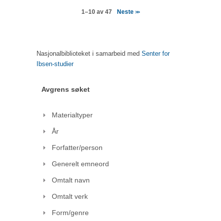
Neste
1–10 av 47
>>
Nasjonalbiblioteket i samarbeid med
Senter for
Ibsen-studier
Avgrens søket
Materialtyper
År
Forfatter/person
Generelt emneord
Omtalt navn
Omtalt verk
Form/genre