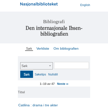
English
Bibliografi
Den internasjonale Ibsen-
bibliografien
Søk
Verkliste
Om bibliografien
Søk
Søk
Søketips
Nullstill
Neste
1–10 av 47
>>
Tittel
Catilina : drama i tre akter