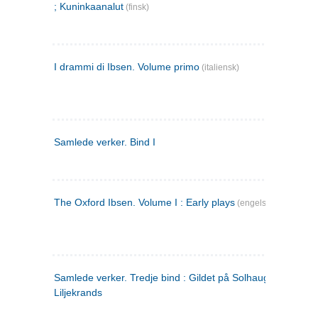
; Kuninkaanalut
(finsk)
I drammi di Ibsen. Volume primo
(italiensk)
Samlede verker. Bind I
The Oxford Ibsen. Volume I : Early plays
(engelsk)
Samlede verker. Tredje bind : Gildet på Solhaug ; Olaf
Liljekrands