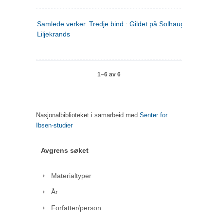
Samlede verker. Tredje bind : Gildet på Solhaug ; Olaf
Liljekrands
1–6 av 6
Nasjonalbiblioteket i samarbeid med
Senter for
Ibsen-studier
Avgrens søket
Materialtyper
År
Forfatter/person