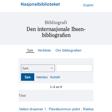
English
Bibliografi
Den internasjonale Ibsen-
bibliografien
Søk
Verkliste
Om bibliografien
Søk
Søk
Søketips
Nullstill
1–6 av 6
Tittel
Valitut draamat. I : Päiväkummun pidot ; Rakkauden kome