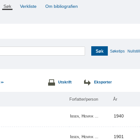
Søk
Verkliste
Om bibliografien
Søk
Søketips
Nullstill
e
Utskrift
Eksporter
>>
Forfatter/person
År
1940
Ibsen, Henrik ...
1901
Ibsen, Henrik ...