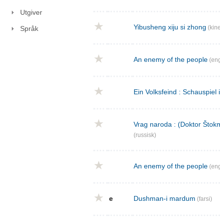
Utgiver
Yibusheng xiju si zhong
(kine
Språk
An enemy of the people
(eng
Ein Volksfeind : Schauspiel 
Vrag naroda : (Doktor Štokm
(russisk)
An enemy of the people
(eng
e
Dushman-i mardum
(farsi)