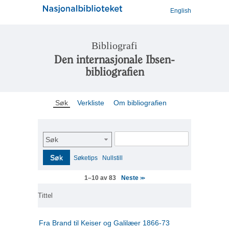
English
Bibliografi
Den internasjonale Ibsen-
bibliografien
Søk
Verkliste
Om bibliografien
Søk
Søk
Søketips
Nullstill
Neste
1–10 av 83
>>
Tittel
Fra Brand til Keiser og Galilæer 1866-73