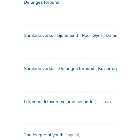
De unges forbund
Samlede verker. Sjette bind : Peer Gynt ; De unges Forbu
Samlede verker : De unges forbund ; Keiser og Galilæer. 3
I drammi di Ibsen. Volume secondo
(italiensk)
The league of youth
(engelsk)