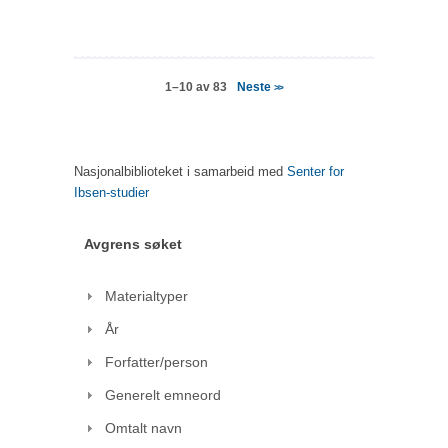
Neste
1–10 av 83
>>
Nasjonalbiblioteket i samarbeid med
Senter for
Ibsen-studier
Avgrens søket
Materialtyper
År
Forfatter/person
Generelt emneord
Omtalt navn