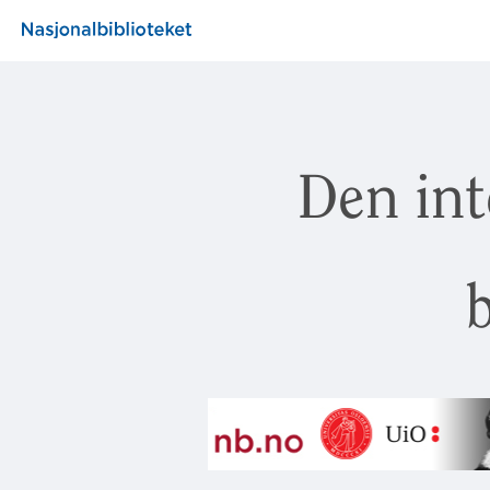
Den int
b