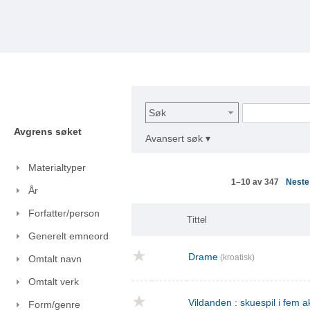
Søk
Avgrens søket
Avansert søk ▾
Materialtyper
Nest
1–10 av 347
År
Forfatter/person
Tittel
Generelt emneord
Drame
(kroatisk)
Omtalt navn
Omtalt verk
Vildanden : skuespil i fem a
Form/genre