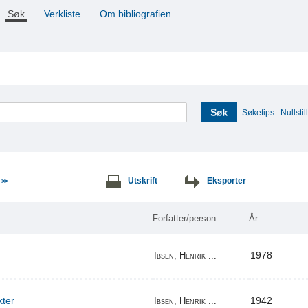
Søk
Verkliste
Om bibliografien
Søk
Søketips
Nullstill
e
Utskrift
Eksporter
>>
Forfatter/person
År
1978
Ibsen, Henrik ...
kter
1942
Ibsen, Henrik ...