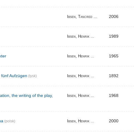
2006
Ibsen, Tancred ...
1989
Ibsen, Henrik ...
kter
1965
Ibsen, Henrik ...
n fünf Aufzügen
1892
Ibsen, Henrik ...
(tysk)
tion, the writing of the play,
1968
Ibsen, Henrik ...
na
2000
Ibsen, Henrik ...
(polsk)