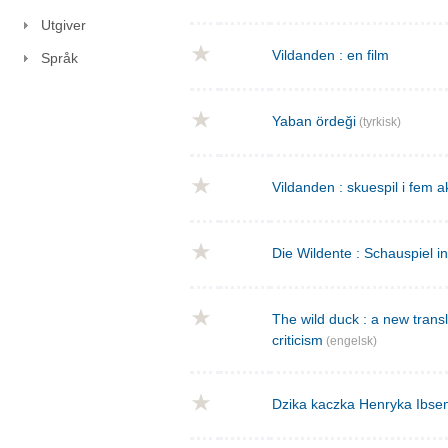
Utgiver
Vildanden : en film
Språk
Yaban ördeği
(tyrkisk)
Vildanden : skuespil i fem a
Die Wildente : Schauspiel i
The wild duck : a new transla
criticism
(engelsk)
Dzika kaczka Henryka Ibse