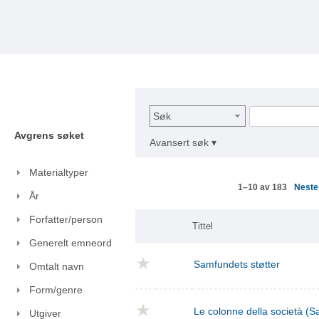
Søk
Avgrens søket
Avansert søk ▾
Materialtyper
Nest
1–10 av 183
År
Forfatter/person
Tittel
Generelt emneord
Samfundets støtter
Omtalt navn
Form/genre
Le colonne della società (S
Utgiver