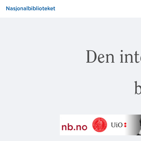
Den int
b