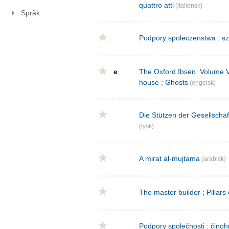
quattro atti
(italiensk)
Språk
Podpory spoleczenstwa : sz
e
The Oxford Ibsen. Volume V : 
house ; Ghosts
(engelsk)
Die Stützen der Gesellschaf
(tysk)
A mirat al-mujtama
(arabisk)
The master builder ; Pillars
Podpory společnosti : činoh