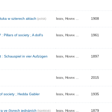
tuka w szterech aktach
1908
Ibsen, Henrik ...
(polsk)
Pillars of society ; A doll's
1961
Ibsen, Henrik ...
t : Schauspiel in vier Aufzügen
1897
Ibsen, Henrik ...
2015
Ibsen, Henrik ...
 of society ; Hedda Gabler
1935
Ibsen, Henrik ...
ra ve čtyrech jednáních
1879
Ibsen, Henrik ...
(tsjekkisk)