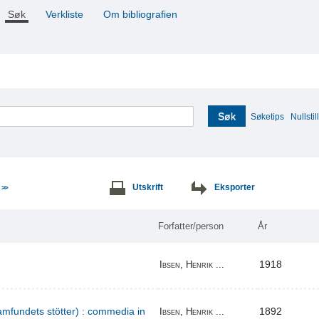
Søk
Verkliste
Om bibliografien
Søk
Søketips
Nullstill
e
Utskrift
Eksporter
>>
Forfatter/person
År
1918
Ibsen, Henrik ...
amfundets stötter) : commedia in
1892
Ibsen, Henrik ...