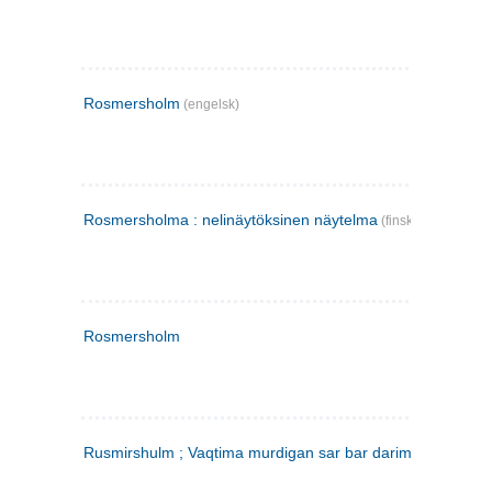
Rosmersholm
(engelsk)
Rosmersholma : nelinäytöksinen näytelma
(finsk)
Rosmersholm
Rusmirshulm ; Vaqtima murdigan sar bar darim
(farsi)