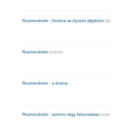
Rosmersholm : činohra ve čtyrech dějstvích
(tsjekkisk)
Rosmersholm
(svensk)
Rosmersholm : a drama
Rosmersholm : színmü négy felvonásban
(ungarsk)