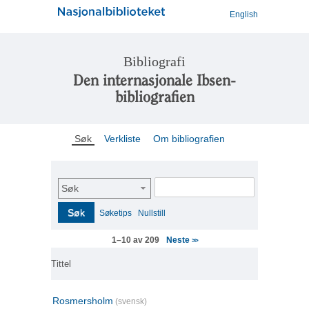
English
Bibliografi
Den internasjonale Ibsen-
bibliografien
Søk
Verkliste
Om bibliografien
Søk
Søk
Søketips
Nullstill
Neste
1–10 av 209
>>
Tittel
Rosmersholm
(svensk)