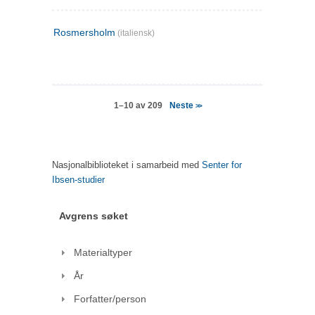
Rosmersholm
(italiensk)
Neste
1–10 av 209
>>
Nasjonalbiblioteket i samarbeid med
Senter for
Ibsen-studier
Avgrens søket
Materialtyper
År
Forfatter/person