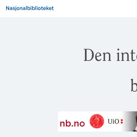
Den int
b