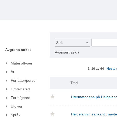
Søk
Avgrens søket
Avansert søk ▾
Materialtyper
Neste
1–10 av 64
År
Forfatter/person
Tittel
Omtalt sted
Hærmændene på Helgelan
Form/genre
Utgiver
Helgelannin sankarit : näyt
Språk