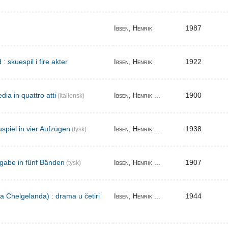
1987
Ibsen, Henrik
skuespil i fire akter
1922
Ibsen, Henrik
ia in quattro atti
1900
Ibsen, Henrik ...
(italiensk)
spiel in vier Aufzügen
1938
Ibsen, Henrik ...
(tysk)
gabe in fünf Bänden
1907
Ibsen, Henrik ...
(tysk)
a Chelgelanda) : drama u četiri
1944
Ibsen, Henrik ...