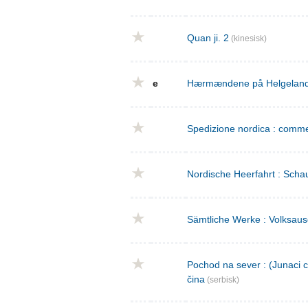
Quan ji. 2
(kinesisk)
e
Hærmændene på Helgeland : 
Spedizione nordica : commed
Nordische Heerfahrt : Schau
Sämtliche Werke : Volksaus
Pochod na sever : (Junaci c
čina
(serbisk)