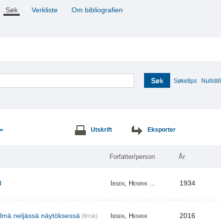
Søk
Verkliste
Om bibliografien
Søk
Søketips
Nullstill
Utskrift
Eksporter
>>
Forfatter/person
År
d
1934
Ibsen, Henrik ...
elmä neljässä näytöksessä
2016
Ibsen, Henrik
(finsk)