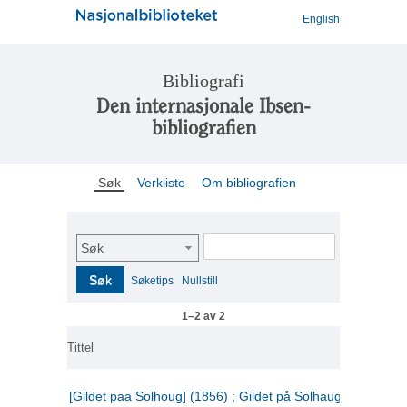
English
Bibliografi
Den internasjonale Ibsen-
bibliografien
Søk
Verkliste
Om bibliografien
Søk
Søk
Søketips
Nullstill
1–2 av 2
Tittel
[Gildet paa Solhoug] (1856) ; Gildet på Solhaug (1883) ;