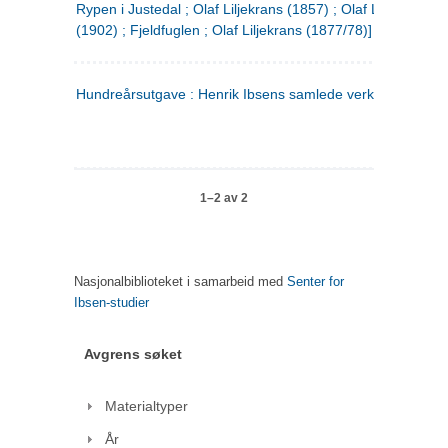
Rypen i Justedal ; Olaf Liljekrans (1857) ; Olaf Liljekrans
(1902) ; Fjeldfuglen ; Olaf Liljekrans (1877/78)]
Hundreårsutgave : Henrik Ibsens samlede verker. 3
1–2 av 2
Nasjonalbiblioteket i samarbeid med
Senter for
Ibsen-studier
Avgrens søket
Materialtyper
År